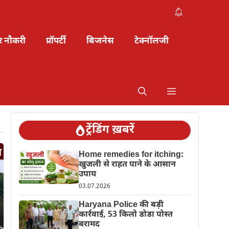
र नौकरी
प्रॉपर्टी
बिजनेस
टेक्नॉलजी
ट्रेंडिंग ख़बरें
Home remedies for itching:
खुजली से राहत पाने के आसान
उपाय
03.07.2026
Haryana Police की बड़ी
कार्रवाई, 53 किलो डोडा पोस्त
बरामद