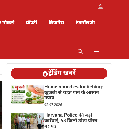
र नौकरी
प्रॉपर्टी
बिजनेस
टेक्नॉलजी
ट्रेंडिंग ख़बरें
Home remedies for itching:
खुजली से राहत पाने के आसान
उपाय
03.07.2026
Haryana Police की बड़ी
कार्रवाई, 53 किलो डोडा पोस्त
बरामद