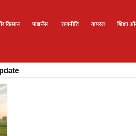
और किसान
फाइनेंस
राजनीति
वायरल
शिक्षा औ
pdate