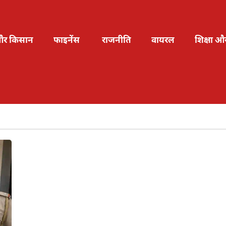
और किसान
फाइनेंस
राजनीति
वायरल
शिक्षा औ