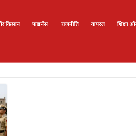
और किसान
फाइनेंस
राजनीति
वायरल
शिक्षा औ