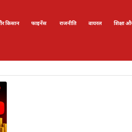
और किसान
फाइनेंस
राजनीति
वायरल
शिक्षा औ