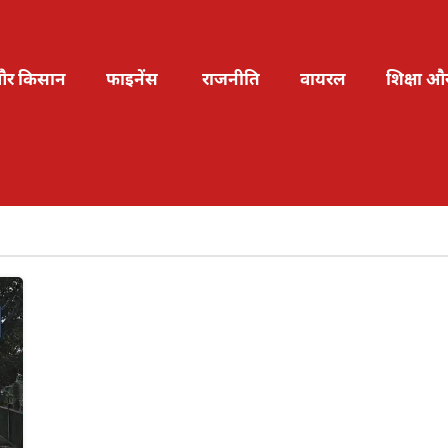
और किसान
फाइनेंस
राजनीति
वायरल
शिक्षा औ