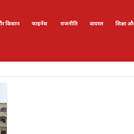
और किसान
फाइनेंस
राजनीति
वायरल
शिक्षा औ