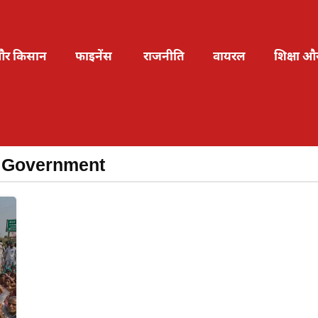
और किसान
फाइनेंस
राजनीति
वायरल
शिक्षा औ
us Government