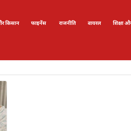
और किसान
फाइनेंस
राजनीति
वायरल
शिक्षा औ