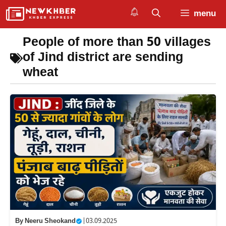
Skip
menu
to
content
People of more than 50 villages
of Jind district are sending
wheat
By
Neeru Sheokand
|
03.09.2025