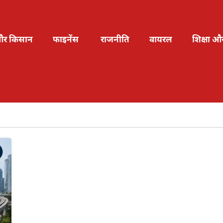
और किसान
फाइनेंस
राजनीति
वायरल
शिक्षा औ