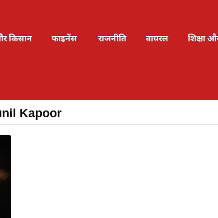
और किसान
फाइनेंस
राजनीति
वायरल
शिक्षा औ
nil Kapoor