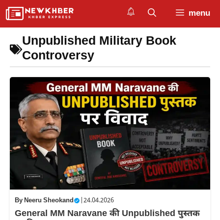
Skip
menu
to
content
Unpublished Military Book
Controversy
By
Neeru Sheokand
|
24.04.2026
General MM Naravane की Unpublished पुस्तक