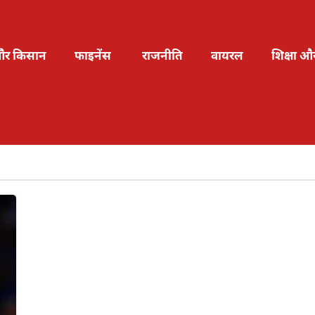
और किसान
फाइनेंस
राजनीति
वायरल
शिक्षा औ