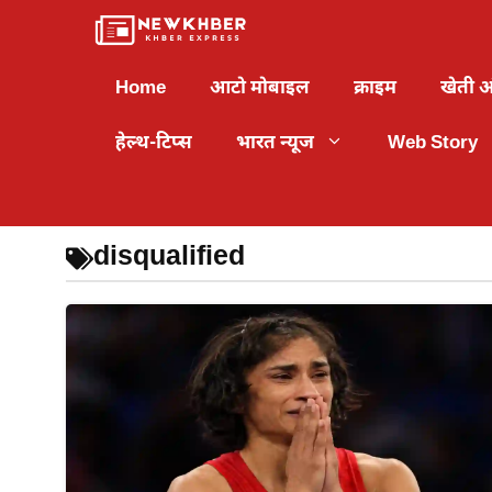
Skip
to
content
Home
आटो मोबाइल
क्राइम
खेती 
हेल्थ-टिप्स
भारत न्यूज
Web Story
disqualified