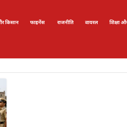
और किसान
फाइनेंस
राजनीति
वायरल
शिक्षा औ