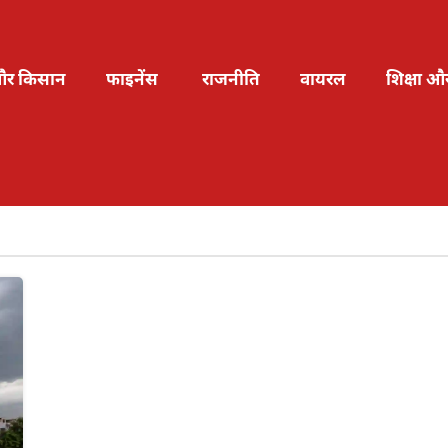
और किसान
फाइनेंस
राजनीति
वायरल
शिक्षा औ