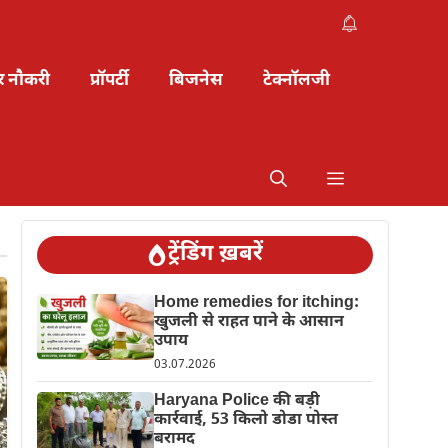
र नौकरी
प्रॉपर्टी
बिजनेस
टेक्नॉलजी
ट्रेंडिंग ख़बरें
Home remedies for itching:
खुजली से राहत पाने के आसान
उपाय
03.07.2026
Haryana Police की बड़ी
कार्रवाई, 53 किलो डोडा पोस्त
बरामद