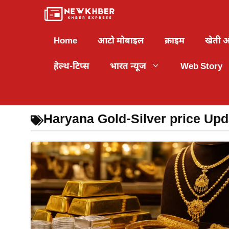
Skip
to
content
Home
आटो मोबाइल
क्राइम
खेती 
हेल्थ-टिप्स
भारत न्यूज
Web Story
Haryana Gold-Silver price Upd