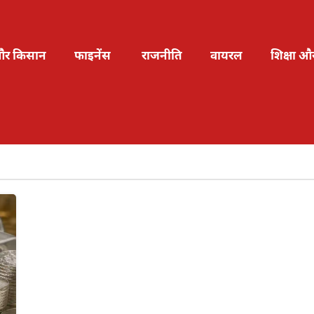
और किसान
फाइनेंस
राजनीति
वायरल
शिक्षा औ