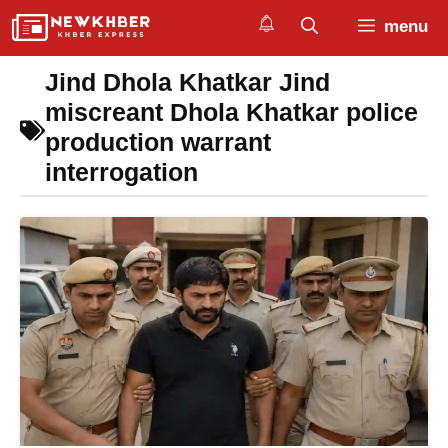
Skip
menu
to
content
Jind Dhola Khatkar Jind
miscreant Dhola Khatkar police
production warrant
interrogation