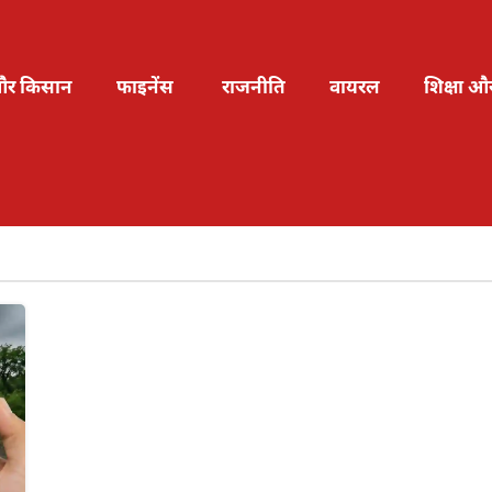
और किसान
फाइनेंस
राजनीति
वायरल
शिक्षा औ