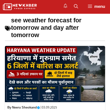
Skip
menu
to
content
see weather forecast for
tomorrow and day after
tomorrow
By
Neeru Sheokand
|
03.09.2025