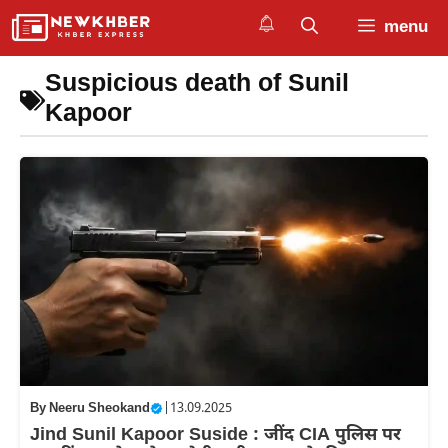
Skip
menu
to
content
Suspicious death of Sunil
Kapoor
By
Neeru Sheokand
|
13.09.2025
Jind Sunil Kapoor Suside : जींद CIA पुलिस पर