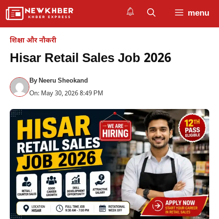
Skip
menu
to
content
शिक्षा और नौकरी
Hisar Retail Sales Job 2026
By
Neeru Sheokand
On: May 30, 2026 8:49 PM