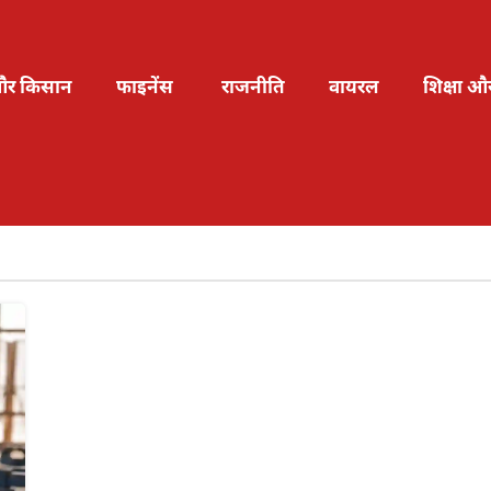
और किसान
फाइनेंस
राजनीति
वायरल
शिक्षा औ