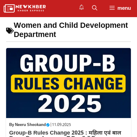
Skip
menu
to
content
Women and Child Development
Department
By
Neeru Sheokand
|
11.09.2025
Group-B Rules Change 2025 : महिला एवं बाल