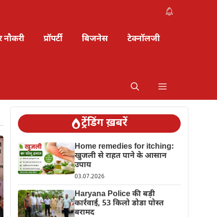
र नौकरी
प्रॉपर्टी
बिजनेस
टेक्नॉलजी
ट्रेंडिंग ख़बरें
Home remedies for itching:
खुजली से राहत पाने के आसान
उपाय
03.07.2026
Haryana Police की बड़ी
कार्रवाई, 53 किलो डोडा पोस्त
बरामद