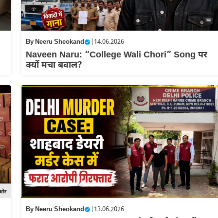
By
Neeru Sheokand
|
14.06.2026
Naveen Naru: “College Wali Chori” Song पर
क्यों मचा बवाल?
By
Neeru Sheokand
|
13.06.2026